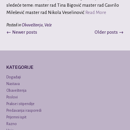
sledeće teme: master rad Tina Bigović master rad Gavrilo
Milešević master rad Nikola Veselinović
Read More
Posted in
Obaveštenja
,
Veće
Posts
←
Newer posts
Older posts
→
navigation
KATEGORIJE
Događaji
Nastava
Obaveštenja
Poslovi
Prakse i stipendije
Predavanja i rasporedi
Prijemni ispit
Razno