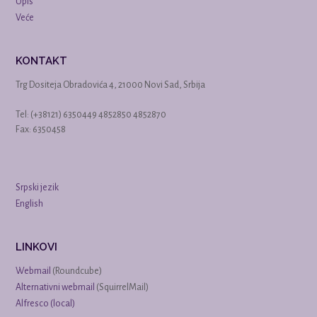
Upis
Veće
KONTAKT
Trg Dositeja Obradovića 4, 21000 Novi Sad, Srbija
Tel: (+38121) 6350449 4852850 4852870
Fax: 6350458
Srpski jezik
English
LINKOVI
Webmail
(Roundcube)
Alternativni webmail
(SquirrelMail)
Alfresco (local)