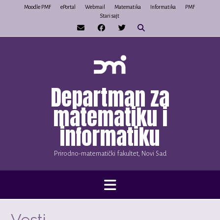
Skip
Moodle PMF
ePortal
Webmail
Matematika
Informatika
PMF
Stari sajt
to
content
Departman za
matematiku i
informatiku
Prirodno-matematički fakultet, Novi Sad
Vesti