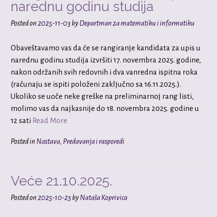
narednu godinu studija
Posted on
2025-11-03
by
Departman za matematiku i informatiku
Obaveštavamo vas da će se rangiranje kandidata za upis u
narednu godinu studija izvršiti 17. novembra 2025. godine,
nakon održanih svih redovnih i dva vanredna ispitna roka
(računaju se ispiti položeni zaključno sa 16.11.2025.).
Ukoliko se uoče neke greške na preliminarnoj rang listi,
molimo vas da najkasnije do 18. novembra 2025. godine u
12 sati
Read More
Posted in
Nastava
,
Predavanja i rasporedi
Veće 21.10.2025.
Posted on
2025-10-23
by
Nataša Koprivica