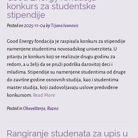
konkurs za studentske
stipendije
Posted on
2025-11-04
by
Tijana Ivanovic
Good Energy fondacija je raspisala konkurs za stipendije
namenjene studentima novosadskog univerziteta. U
pitanju je konkurs koji se realizuje drugu godinu za
redom, a u želji da se pruži podrška darovitoj deci i
mladima. Stipendije su namenjene studentima od druge
do završne godine osnovnih studija, kao i studentima
master studija, koji zadovoljavaju uslove predviđene
konkursom.
Read More
Posted in
Obaveštenja
,
Razno
Rangiranje studenata za upis u