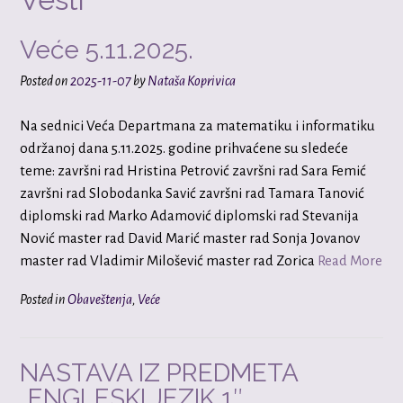
Veće 5.11.2025.
Posted on
2025-11-07
by
Nataša Koprivica
Na sednici Veća Departmana za matematiku i informatiku
održanoj dana 5.11.2025. godine prihvaćene su sledeće
teme: završni rad Hristina Petrović završni rad Sara Femić
završni rad Slobodanka Savić završni rad Tamara Tanović
diplomski rad Marko Adamović diplomski rad Stevanija
Nović master rad David Marić master rad Sonja Jovanov
master rad Vladimir Milošević master rad Zorica
Read More
Posted in
Obaveštenja
,
Veće
NASTAVA IZ PREDMETA
„ENGLESKI JEZIK 1″