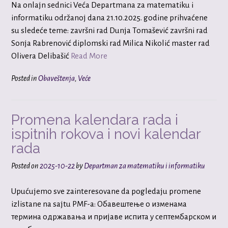
Na onlajn sednici Veća Departmana za matematiku i
informatiku održanoj dana 21.10.2025. godine prihvaćene
su sledeće teme: završni rad Dunja Tomašević završni rad
Sonja Rabrenović diplomski rad Milica Nikolić master rad
Olivera Delibašić
Read More
Posted in
Obaveštenja
,
Veće
Promena kalendara rada i
ispitnih rokova i novi kalendar
rada
Posted on
2025-10-22
by
Departman za matematiku i informatiku
Upućujemo sve zainteresovane da pogledaju promene
izlistane na sajtu PMF-a: Обавештење о изменама
термина одржавања и пријаве испита у септембарском и