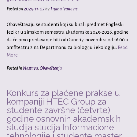
Posted on
2025-11-07
by
Tijana Ivanovic
Obaveštavaju se studenti koji su birali predmet Engleski
jezik 1 u zimskom semestru akademske 2025-2026. godine
da će prvo predavanje biti održano 17. novembra od 16.00 u
amfiteatru 2 na Departmanu za biologiju i ekologiju.
Read
More
Posted in
Nastava
,
Obaveštenja
Konkurs za plaćene prakse u
kompaniji HTEC Group za
studente završne (četvrte)
godine osnovnih akademskih
studija studija Informacione
tehnologije i studente master