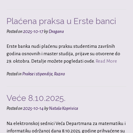
Plaćena praksa u Erste banci
Posted on
2025-10-17
by
Dragana
Erste banka nudi plaćenu praksu studentima završnih
godina osnovnih i master studija, prijave su otvorene do
29. oktobra. Detalje možete pogledati ovde.
Read More
Posted in
Prakse i stipendije
,
Razno
Veće 8.10.2025.
Posted on
2025-10-14
by
Nataša Koprivica
Na elektronskoj sednici Veća Departmana za matematiku i
informatiku održanoj dana 8.10.2025. godine prihvaćene su