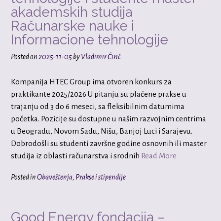
akademskih studija
Računarske nauke i
Informacione tehnologije
Posted on
2025-11-05
by
Vladimir Ćirić
Kompanija HTEC Group ima otvoren konkurs za
praktikante 2025/2026 U pitanju su plaćene prakse u
trajanju od 3 do 6 meseci, sa fleksibilnim datumima
početka. Pozicije su dostupne u našim razvojnim centrima
u Beogradu, Novom Sadu, Nišu, Banjoj Luci i Sarajevu.
Dobrodošli su studenti završne godine osnovnih ili master
studija iz oblasti računarstva i srodnih
Read More
Posted in
Obaveštenja
,
Prakse i stipendije
Good Energy fondacija –