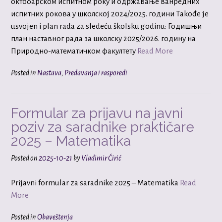
октобарском испитном року и одржавање ванредних
испитних рокова у школској 2024/2025. години Takođe je
usvojen i plan rada za sledeću školsku godinu: Годишњи
план наставног рада за школску 2025/2026. годину на
Природно-математичком факултету
Read More
Posted in
Nastava
,
Predavanja i rasporedi
Formular za prijavu na javni
poziv za saradnike praktičare
2025 – Matematika
Posted on
2025-10-21
by
Vladimir Ćirić
Prijavni formular za saradnike 2025 – Matematika
Read
More
Posted in
Obaveštenja