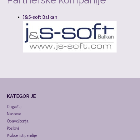
J&S-soft Balkan
KATEGORIJE
Događaji
Nastava
Obaveštenja
Poslovi
Prakse i stipendije