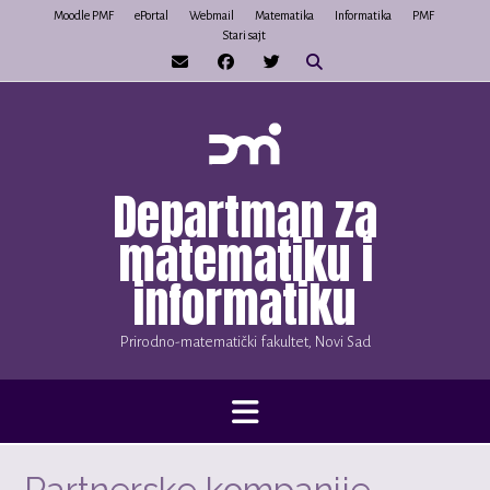
Skip
Moodle PMF
ePortal
Webmail
Matematika
Informatika
PMF
Stari sajt
to
content
Departman za
matematiku i
informatiku
Prirodno-matematički fakultet, Novi Sad
Partnerske kompanije