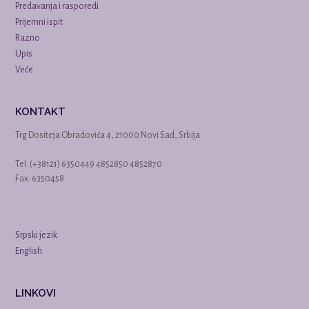
Predavanja i rasporedi
Prijemni ispit
Razno
Upis
Veće
KONTAKT
Trg Dositeja Obradovića 4, 21000 Novi Sad, Srbija
Tel: (+38121) 6350449 4852850 4852870
Fax: 6350458
Srpski jezik
English
LINKOVI