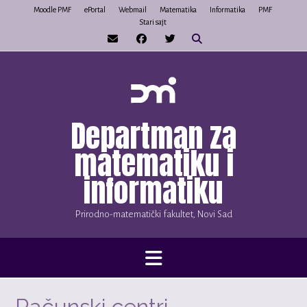
Skip
Moodle PMF
ePortal
Webmail
Matematika
Informatika
PMF
Stari sajt
to
content
Departman za
matematiku i
informatiku
Prirodno-matematički fakultet, Novi Sad
Računski centri