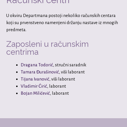
U okviru Departmana postoji nekoliko računskih centara
koji su prvenstveno namenjeni držanju nastave iz mnogih
predmeta.
Zaposleni u računskim
centrima
Dragana Todorić
, stručni saradnik
Tamara Đurašinović
, viši laborant
Tijana Ivanović
, viši laborant
Vladimir Ćirić
, laborant
Bojan Milićević
, laborant