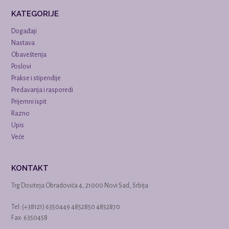
KATEGORIJE
Događaji
Nastava
Obaveštenja
Poslovi
Prakse i stipendije
Predavanja i rasporedi
Prijemni ispit
Razno
Upis
Veće
KONTAKT
Trg Dositeja Obradovića 4, 21000 Novi Sad, Srbija
Tel: (+38121) 6350449 4852850 4852870
Fax: 6350458