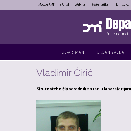
Skip
Moodle PMF
ePortal
Webmail
Matematika
Informatika
to
Depa
content
Prirodno-matem
DEPARTMAN
ORGANIZACIJA
Vladimir Ćirić
Stručnotehnički saradnik za rad u laboratorijam