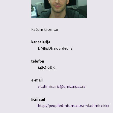
Računski centar
kancelarija
DMI&DF, novi deo, 3
telefon
(485)-2872
e-mail
vladimir.ciric@dmi.uns.ac.rs
lični sajt
http://people.dmi.uns.ac.rs/~vladimir.ciric/