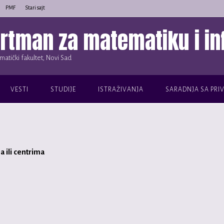
PMF
Stari sajt
rtman za matematiku i in
atički fakultet, Novi Sad
VESTI
STUDIJE
ISTRAŽIVANJA
SARADNJA SA PRI
a ili centrima