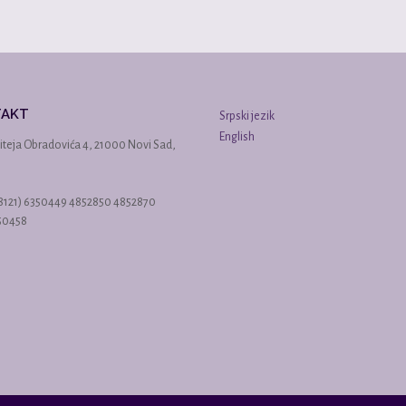
TAKT
Srpski jezik
English
iteja Obradovića 4, 21000 Novi Sad,
38121) 6350449 4852850 4852870
350458