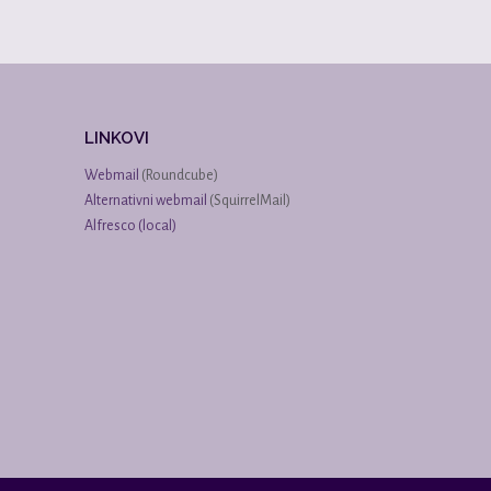
LINKOVI
Webmail
(Roundcube)
Alternativni webmail
(SquirrelMail)
Alfresco (local)