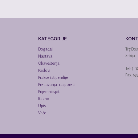
KATEGORIJE
KON
Događaji
Trg Dos
Srbija
Nastava
Obaveštenja
Tel: (+
Poslovi
Fax: 6
Prakse i stipendije
Predavanja i rasporedi
Prijemni ispit
Razno
Upis
Veće