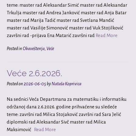
teme: master rad Aleksandar Simić master rad Aleksandar
Trkulja master rad Andrea Janković master rad Anja Batar
master rad Marija Tadić master rad Svetlana Mandić
master rad Vasilije Simonović master rad Vuk Stojilković
završni rad -prijavа Ena Matarić završni rad
Read More
Posted in
Obaveštenja
,
Veće
Veće 2.6.2026.
Posted on
2026-06-05
by
Nataša Koprivica
Na sednici Veća Departmana za matematiku i informatiku
održanoj dana 2.6.2026. godine prihvaćene su sledeće
teme: završni rad Milica Stojaković završni rad Sara Jelić
diplomski rad Aleksandar Sivč master rad Milica
Maksimović
Read More