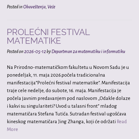
Posted in
Obaveštenja
,
Veće
PROLEĆNI FESTIVAL
MATEMATIKE
Posted on
2026-05-12
by
Departman za matematiku i informatiku
Na Prirodno-matematičkom fakultetu u Novom Sadu je u
ponedeljak, 11. maja 2026.počela tradicionalna
manifestacija“Prolećni festival matematike“. Manifestacija
traje cele nedelje, do subote, 16. maja. Manifestacija je
počela javnim predavanjem pod naslovom „Odakle dolaze
i kakvi su singulariteti? Uvod u talasni front“ mladog
matematičara Stefana Tutića. Sutradan festival ugošćava
kineskog matematičara Jing Zhanga, koji će održati
Read
More