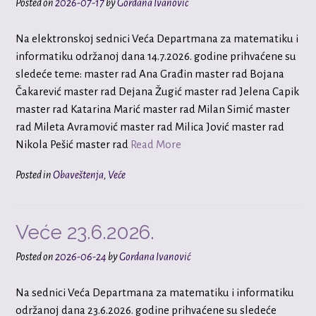
Posted on
2026-07-17
by
Gordana Ivanović
Na elektronskoj sednici Veća Departmana za matematiku i
informatiku održanoj dana 14.7.2026. godine prihvaćene su
sledeće teme: master rad Ana Građin master rad Bojana
Čakarević master rad Dejana Žugić master rad Jelena Capik
master rad Katarina Marić master rad Milan Simić master
rad Mileta Avramović master rad Milica Jović master rad
Nikola Pešić master rad
Read More
Posted in
Obaveštenja
,
Veće
Veće 23.6.2026.
Posted on
2026-06-24
by
Gordana Ivanović
Na sednici Veća Departmana za matematiku i informatiku
održanoj dana 23.6.2026. godine prihvaćene su sledeće