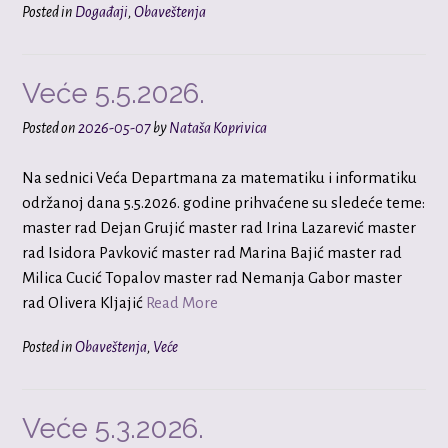
Posted in
Događaji
,
Obaveštenja
Veće 5.5.2026.
Posted on
2026-05-07
by
Nataša Koprivica
Na sednici Veća Departmana za matematiku i informatiku
održanoj dana 5.5.2026. godine prihvaćene su sledeće teme:
master rad Dejan Grujić master rad Irina Lazarević master
rad Isidora Pavković master rad Marina Bajić master rad
Milica Cucić Topalov master rad Nemanja Gabor master
rad Olivera Kljajić
Read More
Posted in
Obaveštenja
,
Veće
Veće 5.3.2026.