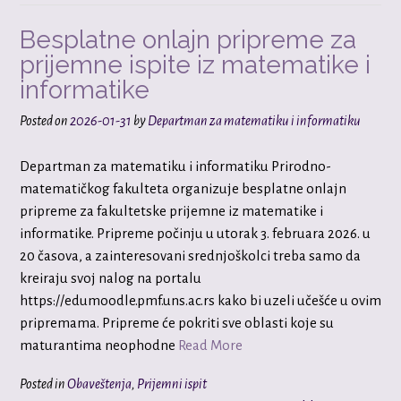
Besplatne onlajn pripreme za
prijemne ispite iz matematike i
informatike
Posted on
2026-01-31
by
Departman za matematiku i informatiku
Departman za matematiku i informatiku Prirodno-
matematičkog fakulteta organizuje besplatne onlajn
pripreme za fakultetske prijemne iz matematike i
informatike. Pripreme počinju u utorak 3. februara 2026. u
20 časova, a zainteresovani srednjoškolci treba samo da
kreiraju svoj nalog na portalu
https://edumoodle.pmf.uns.ac.rs kako bi uzeli učešće u ovim
pripremama. Pripreme će pokriti sve oblasti koje su
maturantima neophodne
Read More
Posted in
Obaveštenja
,
Prijemni ispit