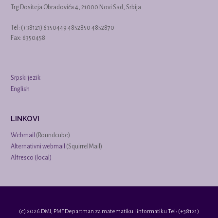
Trg Dositeja Obradovića 4, 21000 Novi Sad, Srbija
Tel: (+38121) 6350449 4852850 4852870
Fax: 6350458
Srpski jezik
English
LINKOVI
Webmail
(Roundcube)
Alternativni webmail
(SquirrelMail)
Alfresco (local)
(c) 2026 DMI, PMF Departman za matematiku i informatiku Tel: (+38121)