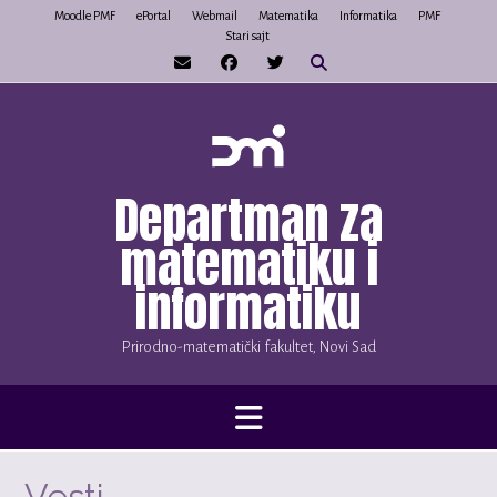
Skip
Moodle PMF
ePortal
Webmail
Matematika
Informatika
PMF
Stari sajt
to
content
Departman za
matematiku i
informatiku
Prirodno-matematički fakultet, Novi Sad
Vesti