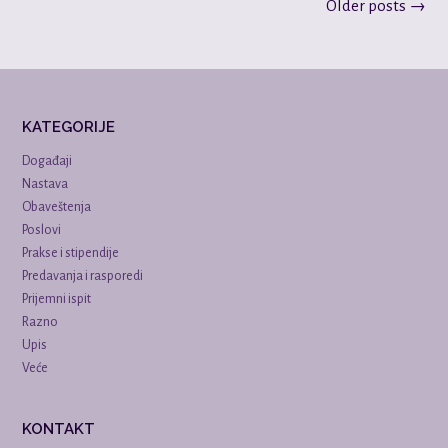
Posts
Older posts
→
navigation
KATEGORIJE
Događaji
Nastava
Obaveštenja
Poslovi
Prakse i stipendije
Predavanja i rasporedi
Prijemni ispit
Razno
Upis
Veće
KONTAKT