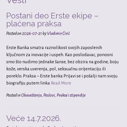
Postani deo Erste ekipe –
plaćena praksa
Posted on
2026-07-21
by
Vladimir Ćirić
Erste Banka smatra raznolikost svojih zaposlenih
ključnom za inovacije i uspeh. Kao poslodavac, ponosni
smo što nudimo jednake šanse, bez obzira na godine, boju
kože, verska uverenja, pol, seksualnu orijentaciju ili
poreklo. Praksa – Erste banka Prijavi se i pošalji nam svoju
biografiju putem linka
Read More
Posted in
Obaveštenja
,
Poslovi
,
Prakse i stipendije
Veće 14.7.2026.