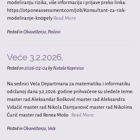
modeliranju rizika, više informacija i prijave preko linka:
https://otp.oneassessment.com/job/Konsultant-za-risk-
modeliranje-kn0gely
Read More
Posted in
Obaveštenja
,
Poslovi
Veće 3.2.2026.
Posted on
2026-02-04
by
Nataša Koprivica
Na sednici Veća Departmana za matematiku i informatiku
održanoj dana 3.2.2026. godine prihvaćene su sledeće teme:
master rad Aleksandar Bošković master rad Aleksandra
Vidačić master rad Nikola Damjanović master rad Nikolina
Ćurić master rad Renea Mošo
Read More
Posted in
Obaveštenja
,
Veće