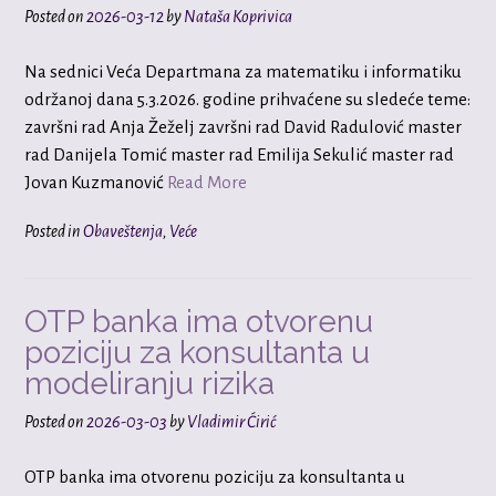
Posted on
2026-03-12
by
Nataša Koprivica
Na sednici Veća Departmana za matematiku i informatiku
održanoj dana 5.3.2026. godine prihvaćene su sledeće teme:
završni rad Anja Žeželj završni rad David Radulović master
rad Danijela Tomić master rad Emilija Sekulić master rad
Jovan Kuzmanović
Read More
Posted in
Obaveštenja
,
Veće
OTP banka ima otvorenu
poziciju za konsultanta u
modeliranju rizika
Posted on
2026-03-03
by
Vladimir Ćirić
OTP banka ima otvorenu poziciju za konsultanta u