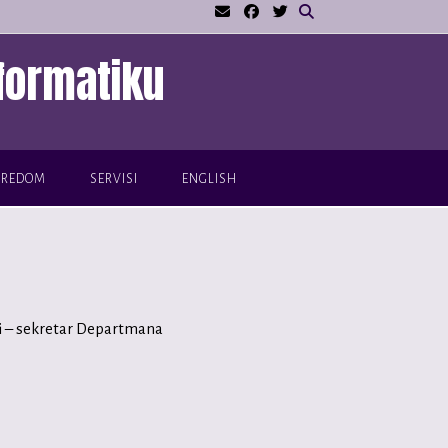
formatiku
VREDOM
SERVISI
ENGLISH
ti – sekretar Departmana