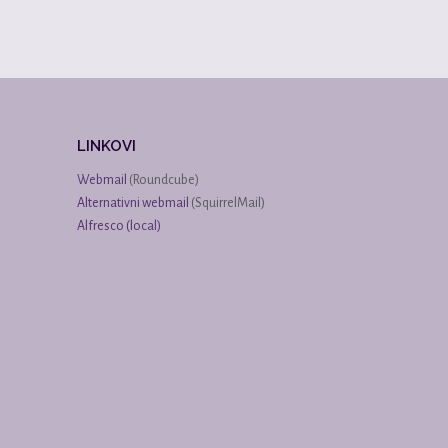
LINKOVI
Webmail
(Roundcube)
Alternativni webmail
(SquirrelMail)
Alfresco (local)