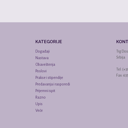
KATEGORIJE
KON
Događaji
Trg Dos
Srbija
Nastava
Obaveštenja
Tel: (+
Poslovi
Fax: 6
Prakse i stipendije
Predavanja i rasporedi
Prijemni ispit
Razno
Upis
Veće