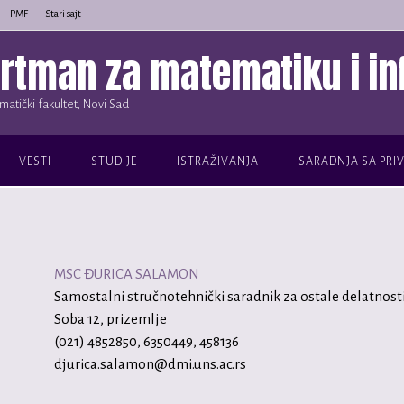
PMF
Stari sajt
rtman za matematiku i in
atički fakultet, Novi Sad
VESTI
STUDIJE
ISTRAŽIVANJA
SARADNJA SA PRI
MSC ĐURICA SALAMON
Samostalni stručnotehnički saradnik za ostale delatnos
Soba 12, prizemlje
(021) 4852850, 6350449, 458136
djurica.salamon@dmi.uns.ac.rs