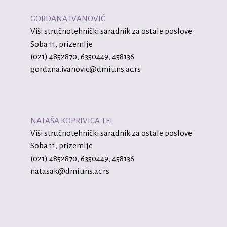
GORDANA IVANOVIĆ
Viši stručnotehnički saradnik za ostale poslove
Soba 11, prizemlje
(021) 4852870, 6350449, 458136
gordana.ivanovic@dmi.uns.ac.rs
NATAŠA KOPRIVICA TEL
Viši stručnotehnički saradnik za ostale poslove
Soba 11, prizemlje
(021) 4852870, 6350449, 458136
natasak@dmi.uns.ac.rs