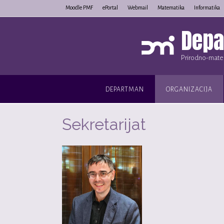
Skip
Moodle PMF
ePortal
Webmail
Matematika
Informatika
to
Depa
content
Prirodno-matem
DEPARTMAN
ORGANIZACIJA
Sekretarijat