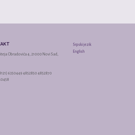
TAKT
Srpski jezik
English
iteja Obradovića 4, 21000 Novi Sad,
38121) 6350449 4852850 4852870
350458