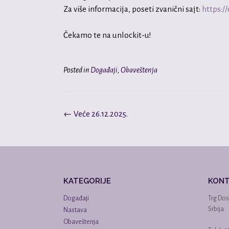
Za više informacija, poseti zvanični sajt:
https://
Čekamo te na unlockit-u!
Posted in
Događaji
,
Obaveštenja
Post
←
Veće 26.12.2025.
navigation
KATEGORIJE
KON
Događaji
Trg Dos
Srbija
Nastava
Obaveštenja