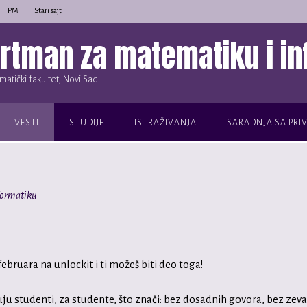
PMF
Stari sajt
rtman za matematiku i in
atički fakultet, Novi Sad
VESTI
STUDIJE
ISTRAŽIVANJA
SARADNJA SA PRI
formatiku
bruara na unlockit i ti možeš biti deo toga!
uju studenti, za studente, što znači: bez dosadnih govora, bez zev