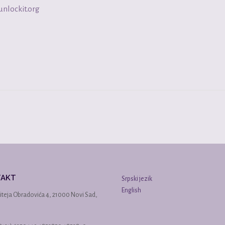
unlockit.org
TAKT
Srpski jezik
English
iteja Obradovića 4, 21000 Novi Sad,