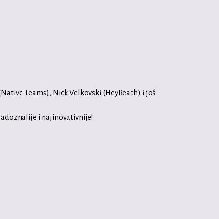
Native Teams), Nick Velkovski (HeyReach) i još
adoznalijе i najinovativnije!