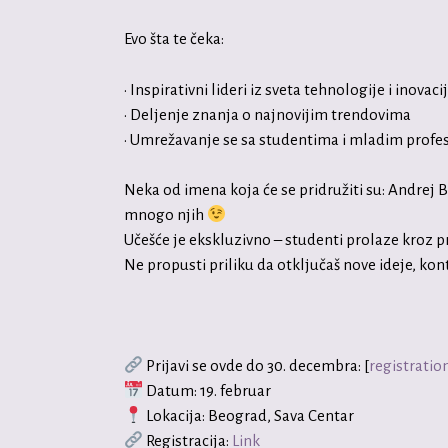
Evo šta te čeka:
• Inspirativni lideri iz sveta tehnologije i inovac
• Deljenje znanja o najnovijim trendovima
• Umrežavanje se sa studentima i mladim profes
Neka od imena koja će se pridružiti su: Andrej
mnogo njih
Učešće je ekskluzivno – studenti prolaze kroz pr
Ne propusti priliku da otključaš nove ideje, kont
Prijavi se ovde do 30. decembra: [
registration
Datum: 19. februar
Lokacija: Beograd, Sava Centar
Registracija:
Link