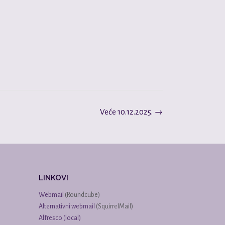
Veće 10.12.2025.
→
LINKOVI
Webmail
(Roundcube)
Alternativni webmail
(SquirrelMail)
Alfresco (local)