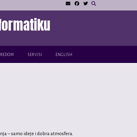
formatiku
VREDOM
SERVISI
ENGLISH
anja – samo ideje i dobra atmosfera.