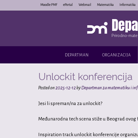
Skip
Moodle PMF
ePortal
Webmail
Matematika
Informatika
to
Depa
content
Prirodno-matem
DEPARTMAN
ORGANIZACIJA
Unlockit konferencija
Posted on
2025-12-12
by
Departman za matematiku i in
Jesi li spreman/na za unlockit?
Međunarodna tech scena stiže u Beograd ovog fe
Inspiration track unlockit konferencije organiz