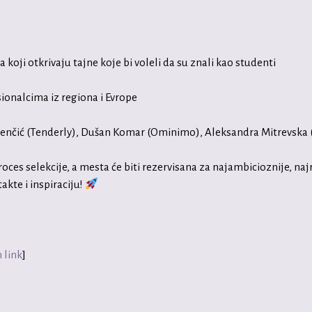
ija koji otkrivaju tajne koje bi voleli da su znali kao studenti
ionalcima iz regiona i Evrope
 Benčić (Tenderly), Dušan Komar (Ominimo), Aleksandra Mitrevska (
oces selekcije, a mesta će biti rezervisana za najambicioznije, najr
akte i inspiraciju!
 link
]