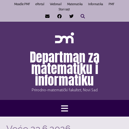
Skip
Moodle PMF
ePortal
Webmail
Matematika
Informatika
PMF
Stari sajt
to
content
Departman za
matematiku i
informatiku
Prirodno-matematički fakultet, Novi Sad
Veće 23.6.2026.