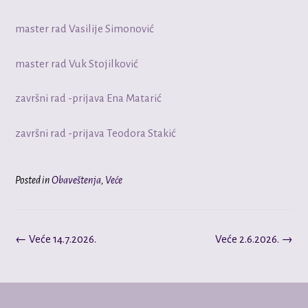
master rad Vasilije Simonović
master rad Vuk Stojilković
završni rad -prijavа Ena Matarić
završni rad -prijavа Teodora Stakić
Posted in
Obaveštenja
,
Veće
Post
←
Veće 14.7.2026.
Veće 2.6.2026.
→
navigation