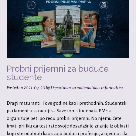
Probni prijemni za buduće
studente
Posted on
2021-03-20
by
Departman za matematiku i informatiku
Dragi maturanti, I ove godine kao i prethodnih, Studentski
parlament u saradnji sa Savezom studenata PMF-a
organizuje peti po redu probni prijemni. Na njemu ćete
imati priliku da testirate svoje dosadašnje znanje iz oblasti
koju ste odabrali kao svoju buduću profesiju, a ujedno i da