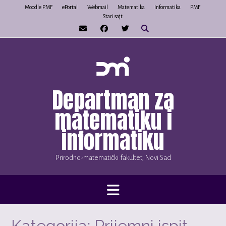
Skip
Moodle PMF
ePortal
Webmail
Matematika
Informatika
PMF
Stari sajt
to
content
Departman za
matematiku i
informatiku
Prirodno-matematički fakultet, Novi Sad
Kategorija:
Prijemni ispit