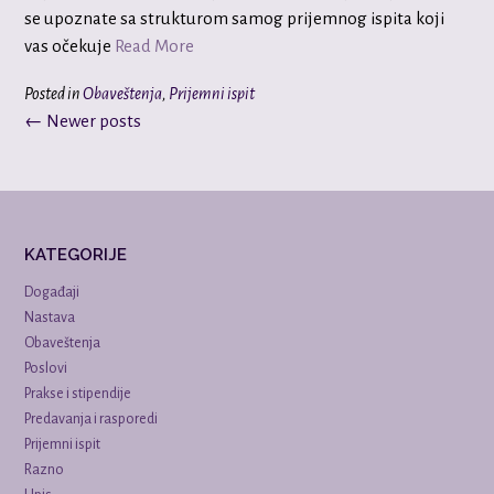
se upoznate sa strukturom samog prijemnog ispita koji
vas očekuje
Read More
Posted in
Obaveštenja
,
Prijemni ispit
Posts
←
Newer posts
navigation
KATEGORIJE
Događaji
Nastava
Obaveštenja
Poslovi
Prakse i stipendije
Predavanja i rasporedi
Prijemni ispit
Razno