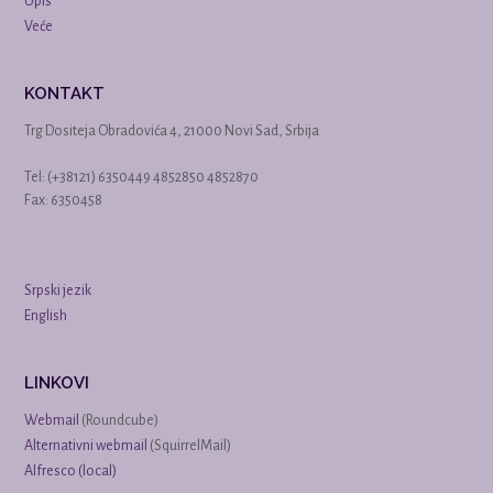
Upis
Veće
KONTAKT
Trg Dositeja Obradovića 4, 21000 Novi Sad, Srbija
Tel: (+38121) 6350449 4852850 4852870
Fax: 6350458
Srpski jezik
English
LINKOVI
Webmail
(Roundcube)
Alternativni webmail
(SquirrelMail)
Alfresco (local)