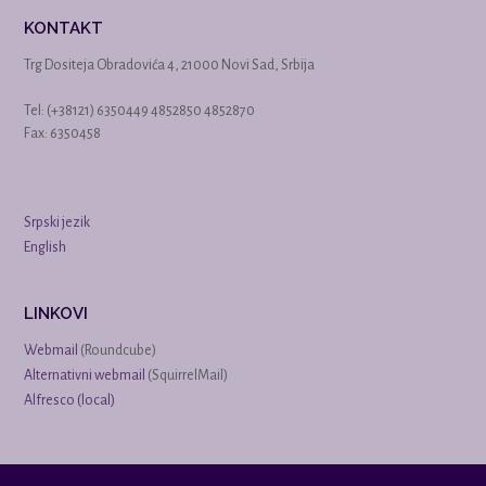
KONTAKT
Trg Dositeja Obradovića 4, 21000 Novi Sad, Srbija
Tel: (+38121) 6350449 4852850 4852870
Fax: 6350458
Srpski jezik
English
LINKOVI
Webmail
(Roundcube)
Alternativni webmail
(SquirrelMail)
Alfresco (local)