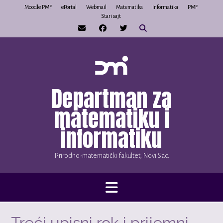
Skip
Moodle PMF
ePortal
Webmail
Matematika
Informatika
PMF
Stari sajt
to
content
Departman za
matematiku i
informatiku
Prirodno-matematički fakultet, Novi Sad
Treći upisni rok i prijemni