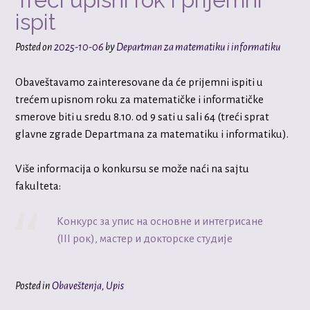
ispit
Posted on
2025-10-06
by
Departman za matematiku i informatiku
Obaveštavamo zainteresovane da će prijemni ispiti u
trećem upisnom roku za matematičke i informatičke
smerove biti u sredu 8.10. od 9 sati u sali 64 (treći sprat
glavne zgrade Departmana za matematiku i informatiku).
Više informacija o konkursu se može naći na sajtu
fakulteta:
Конкурс за упис на основне и интегрисане
(III рок), мастер и докторске студије
Posted in
Obaveštenja
,
Upis