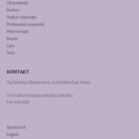
Obaveštenja
Poslovi
Prakse i stipendije
Predavanja i rasporedi
Prijemni ispit
Razno
Upis
Veće
KONTAKT
Trg Dositeja Obradovića 4, 21000 Novi Sad, Srbija
Tel: (+38121) 6350449 4852850 4852870
Fax: 6350458
Srpski jezik
English