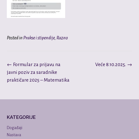
Posted in
Prakse i stipendije
,
Razno
Post
←
Formular za prijavu na
Veće 8.10.2025.
→
navigation
javni poziv za saradnike
praktičare 2025 – Matematika
KATEGORIJE
Događaji
Nastava