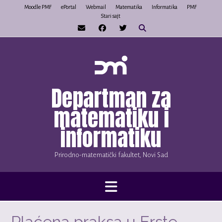
Skip
Moodle PMF
ePortal
Webmail
Matematika
Informatika
PMF
Stari sajt
to
content
Departman za
matematiku i
informatiku
Prirodno-matematički fakultet, Novi Sad
Plaćena praksa u Erste