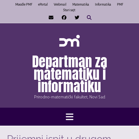
Skip
Moodle PMF
ePortal
Webmail
Matematika
Informatika
PMF
Stari sajt
to
content
Departman za
matematiku i
informatiku
Prirodno-matematički fakultet, Novi Sad
Prijemni ispit u drugom