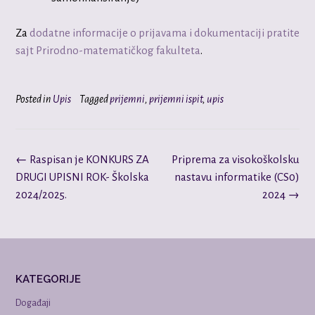
Za
dodatne informacije o prijavama i dokumentaciji pratite
sajt Prirodno-matematičkog fakulteta
.
Posted in
Upis
Tagged
prijemni
,
prijemni ispit
,
upis
Post
←
Raspisan je KONKURS ZA
Priprema za visokoškolsku
navigation
DRUGI UPISNI ROK- Školska
nastavu informatike (CS0)
2024/2025.
2024
→
KATEGORIJE
Događaji