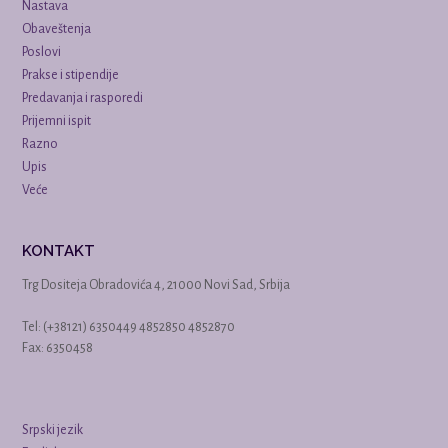
Nastava
Obaveštenja
Poslovi
Prakse i stipendije
Predavanja i rasporedi
Prijemni ispit
Razno
Upis
Veće
KONTAKT
Trg Dositeja Obradovića 4, 21000 Novi Sad, Srbija
Tel: (+38121) 6350449 4852850 4852870
Fax: 6350458
Srpski jezik